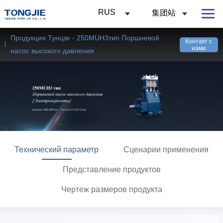
RUS
集团站
Продукция Тунцзе - 250MUH3тип Поршневой
Контакт с
нами
насос высокого давления
Технический параметр
Сценарии применения
Представление продуктов
Чертеж размеров продукта