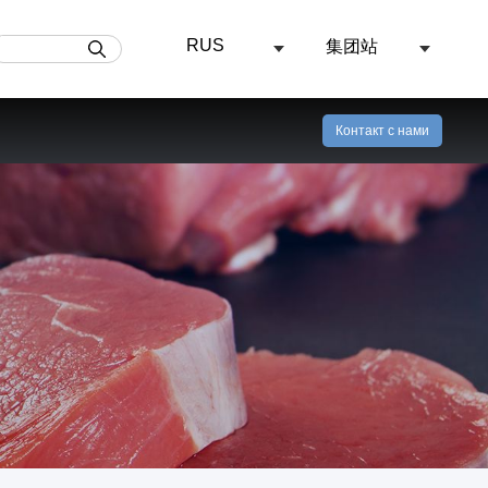
RUS
集团站
Угольная промышленность
Распыляющие устройство
Контакт с нами
ость
Центр видео
Модель продукта может быть выбрана в соответствии с фактическими условиями работы
В угольной промышленности, Водоструйная струя высокого давления может использоваться для нагнетания воды в угольный пласт, устройства верхней пластины, резки водой под высоким давлением , а также использовать спрей, чтобы достичь эффекта удаления пыли. Это основная мера предотвращения и контроля, позволяющая избежать аварий, связанных с выбросом газа в угольных шахтах.Низкая стоимость и широкий спектр применения.
В химической и фармацевтической промышленности струями воды под высоким давлением можно очищать и обеззараживать теплообменники, резервуары, трубы, клапаны, котлы, реакторы, испарители, фильтры, электролизеры и другое оборудование.
Узнать больше об условиях
350TJ5 тип Поршневой насос высокого давления [Система дизельного двигателя]
TM вращающаяся насадка
350TJ5 тип Поршневой насос высокого давления [Электроагрегаты]
TC вращающаяся насадка
омышленность
Морская промышленность
250MTJ3 тип Поршневой насос высокого давления [Система дизельного двигателя]
Струи воды под высоким давлением широко используются в производстве и исследованиях и разработках в области пищевой промышленности, молока, напитков, медицины, красителей, тонкой химии и биотехнологии.Это делает пищу более безопасной, имеет более длительный срок хранения, имеет естественный цвет и лучший вкус, а также может идеально сохранять питательные вещества в пище.
TT вращающаяся насадка
При техническом обслуживании подводных трубопроводов и аварийно-восстановительных работах часто требуется очистка покрытия, В то время,(Необходимо использовать) водоструйное оборудование высокого давления (опционально) для обработки поверхности морских труб. В то же время он может выполнять морскую подводную очистку, Абразивная водометная струя для подводной резки.