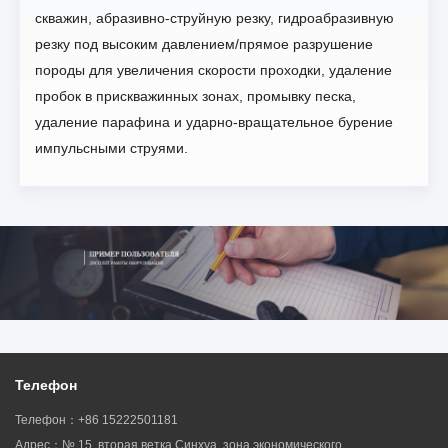
скважин, абразивно-струйную резку, гидроабразивную
резку под высоким давлением/прямое разрушение
породы для увеличения скорости проходки, удаление
пробок в прискважинных зонах, промывку песка,
удаление парафина и ударно-вращательное бурение
импульсными струями.
Телефон
Телефон：+86 15222501181
Адрес：№ 15, вторая ветка Синхуа, зона экономического