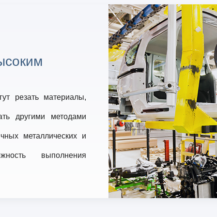
загрязнений, таких ка
быть удалены быст
непрерывность и безоп
высоким
ут резать материалы,
ать другими методами
ичных металлических и
ожность выполнения