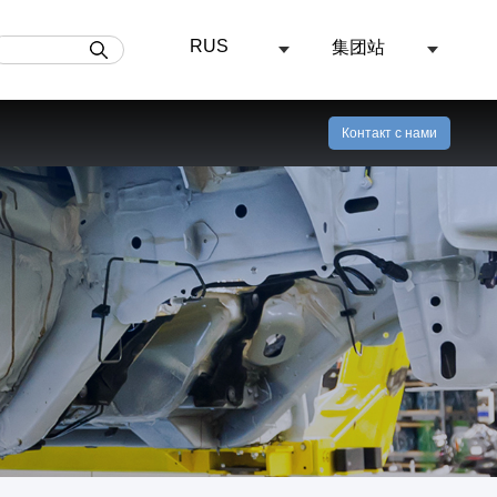
RUS
集团站
Угольная промышленность
Распыляющие устройство
Контакт с нами
ость
Центр видео
Модель продукта может быть выбрана в соответствии с фактическими условиями работы
В угольной промышленности, Водоструйная струя высокого давления может использоваться для нагнетания воды в угольный пласт, устройства верхней пластины, резки водой под высоким давлением , а также использовать спрей, чтобы достичь эффекта удаления пыли. Это основная мера предотвращения и контроля, позволяющая избежать аварий, связанных с выбросом газа в угольных шахтах.Низкая стоимость и широкий спектр применения.
В химической и фармацевтической промышленности струями воды под высоким давлением можно очищать и обеззараживать теплообменники, резервуары, трубы, клапаны, котлы, реакторы, испарители, фильтры, электролизеры и другое оборудование.
Узнать больше об условиях
350TJ5 тип Поршневой насос высокого давления [Система дизельного двигателя]
TM вращающаяся насадка
350TJ5 тип Поршневой насос высокого давления [Электроагрегаты]
TC вращающаяся насадка
омышленность
Морская промышленность
250MTJ3 тип Поршневой насос высокого давления [Система дизельного двигателя]
Струи воды под высоким давлением широко используются в производстве и исследованиях и разработках в области пищевой промышленности, молока, напитков, медицины, красителей, тонкой химии и биотехнологии.Это делает пищу более безопасной, имеет более длительный срок хранения, имеет естественный цвет и лучший вкус, а также может идеально сохранять питательные вещества в пище.
TT вращающаяся насадка
При техническом обслуживании подводных трубопроводов и аварийно-восстановительных работах часто требуется очистка покрытия, В то время,(Необходимо использовать) водоструйное оборудование высокого давления (опционально) для обработки поверхности морских труб. В то же время он может выполнять морскую подводную очистку, Абразивная водометная струя для подводной резки.