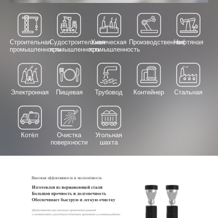
Строительная
Судостроительная
Химическая
Производственная
Нефтяная
промышленность
промышленность
промышленность
Электронная
Пищевая
Трубовод
Контейнер
Стальная
Котёл
Очистка
Угольная
поверхности
шахта