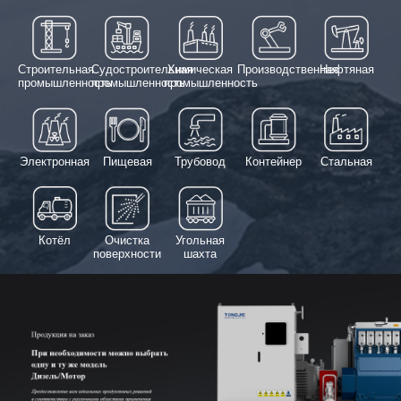
Строительная
Судостроительная
Химическая
Производственная
Нефтяная
промышленность
промышленность
промышленность
Электронная
Пищевая
Трубовод
Контейнер
Стальная
Котёл
Очистка
Угольная
поверхности
шахта