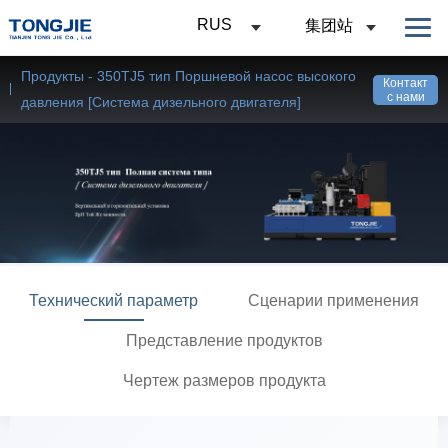
RUS
集团站
Продукты - 350TJ5 тип Поршневой насос высокого
Контакт
с нами
давления [Система дизельного двигателя]
Технический параметр
Сценарии применения
Представление продуктов
Чертеж размеров продукта